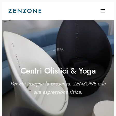
ZENZONE
← B2B
Centri Olistici & Yoga
Per chi insegna la presenza. ZENZONE è la
sua espressione fisica.